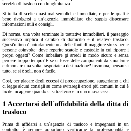
servizio di trasloco con lungimiranza.
Si tratta di scelte quasi mai semplici e immediate, e per le quali è
bene rivolgersi a un’agenzia immobiliare che sappia dispensare
informazioni utili e consigli.
Di norma, una volta terminate le trattative immobiliari, il passaggio
successivo implica il cambio di domicilio e il relativo trasloco.
Quest'ultimo è notoriamente una delle fonti di maggiore stress per le
persone coinvolte: dove reperire scatole e custodie in cui riporre i
propri oggetti? Come imballare gi arredi in modo sicuro e senza
perdere troppo tempo? E se ci fosse delle componenti da smontarne
e rimontare una volta trasportate a destinazione? Insomma, pensare a
tutto, se si è soli, non è facile.
Così, per placare degli eccessi di preoccupazione, suggeriamo a chi
ci legge alcuni consigli su come evitaregli errori più comuni in cui è
facile incappare quando ci si trasferisce in una nuova casa.
1 Accertarsi dell´affidabilità della ditta di
trasloco
Prima di affidarsi a un´agenzia di trasloco e impegnarsi in un
contratto, è sempre opportuno verificarne la professionalità e