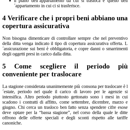
il piano dell´appartamento da cui si trasloca e quello dell
´appartamento in cui ci si trasferisce.
4 Verificare che i propri beni abbiano una
copertura assicurativa
Non bisogna dimenticare di controllare sempre che nel preventivo
della ditta venga indicato il tipo di copertura assicurativa offerta. L
´assicurazione sui beni è obbligatoria, e copre danni o smarrimenti
degli oggetti presi in carico dalla ditta.
5 Come scegliere il periodo più
conveniente per traslocare
La stagione considerata unanimemente più consona per traslocare è l
´estate, periodo nel quale il carico di lavoro per le agenzie si
intensifica. Altro periodo piuttosto gettonato sono i mesi in cui
scadono i contratti di affitto, come settembre, dicembre, marzo e
giugno. Chi cerca un trasloco ben fatto senza spendere cifre esose
deve optare per la “bassa stagione”, nel corso della quale le ditte
offrono delle offerte speciali e degli sconti rispetto alle tariffe
canoniche.