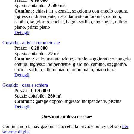
Prezzo :
€
99 000
Spazio abitabile :
2 580 m²
Comfort :
chiavi_in_agenzia, soggiorno con angolo cottura,
ingresso indipendente, riscaldamento autonomo, camino,
cantina, soggiorno, cucina, bagni, soffitta, montagna, ultimo
piano, primo piano
Dettagli
Gosaldo - attivita commerciale
Prezzo :
€
28 000
Spazio abitabile :
79 m²
Comfort :
stato_manutenzione, arredo, soggiorno con angolo
cottura, ingresso indipendente, giardino, camino, soggiorno,
cucina, soffitta, ultimo piano, primo piano, piano terra
Dettagli
Gosaldo - casa a schiera
Prezzo :
€
176 000
Spazio abitabile :
260 m²
Comfort :
garage doppio, ingresso indipendente, piscina
Dettagli
Questo sito utilizza i cookies
Continuando la navigazione si accetta la privacy policy del sito
Per
saperne di piu'